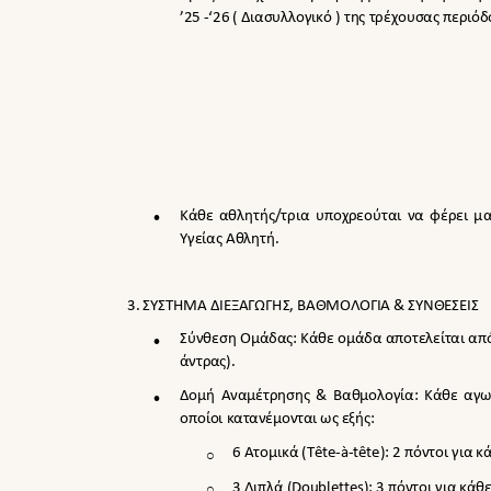
’25
-
‘26 ( Διασυλλογικό ) της τρέχουσας περιό

Κάθε αθλητής/τρια υποχρεούται να φέρει μα
Υγείας Αθλητή.
3. ΣΥΣΤΗΜΑ ΔΙΕΞΑΓΩΓΗΣ, ΒΑΘΜΟΛΟΓΙΑ & ΣΥΝΘΕΣΕΙΣ

Σύνθεση Ομάδας: Κάθε ομάδα αποτελείται από
άντρας).

Δομή Αναμέτρησης & Βαθμολογία: Κάθε αγων
οποίοι κατανέμονται ως εξής:
6 Ατομικά (
T
ê
te-
à
-t
ê
te
): 2 πόντοι για 
o
3 Διπλά (
Doublettes
): 3 πόντοι για κάθ
o