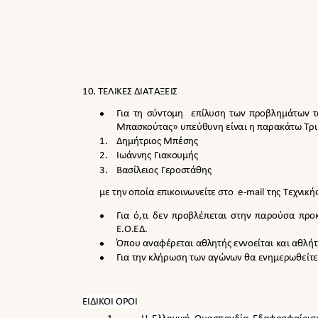
10. ΤΕΛΙΚΕΣ ΔΙΑΤΑΞΕΙΣ

Για τη σύντομη
επίλυση των προβλημάτων τ
Μπασκούτας» υπεύθυνη είναι η παρακάτω Τρι
1.
Δημήτριος Μπέσης
2.
Ιωάννης Γιακουμής
3.
Βασίλειος Γεροστάθης
με την οποία επικοινωνείτε στο
e-mail
της Τεχνική

Για ό,τι δεν προβλέπεται στην παρούσα προ
Ε.Ο.ΕΔ.

Όπου αναφέρεται αθλητής εννοείται και αθλή

Για την κλήρωση των αγώνων θα ενημερωθείτε
ΕΙΔΙΚΟΙ ΟΡΟΙ