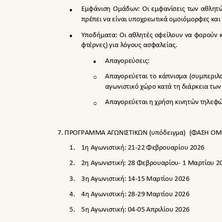

Εμφάνιση Ομάδων: Οι εμφανίσεις των αθλητ
πρέπει να είναι υποχρεωτικά ομοιόμορφες κα

Υποδήματα: Οι αθλητές οφείλουν να φορούν 
φτέρνες) για λόγους ασφαλείας.

Απαγορεύσεις:
Απαγορεύεται το κάπνισμα (συμπερι
o
αγωνιστικό χώρο κατά τη διάρκεια τω
Απαγορεύεται η χρήση κινητών τηλεφ
o
7. ΠΡΟΓΡΑΜΜΑ ΑΓΩΝΙΣΤΙΚΩΝ (υπόδειγμα)
(ΦΑΣΗ ΟΜ
1.
1η Αγωνιστική:
21-22
Φεβρουαρίου 2026
2.
2η Αγωνιστική: 28 Φεβρουαρίου
-
1 Μαρτίου
2
3.
3η Αγωνιστική: 14
-
15 Μαρτίου 2026
4.
4η Αγωνιστική: 28
-
29 Μαρτίου 2026
5.
5η Αγωνιστική: 04
-
05 Απριλίου 2026