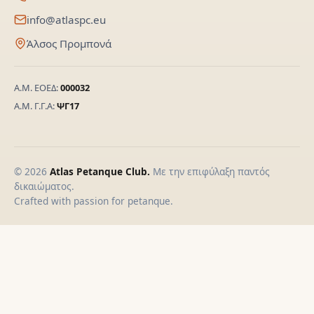
info@atlaspc.eu
Άλσος Προμπονά
Α.Μ. ΕΟΕΔ:
000032
Α.Μ. Γ.Γ.Α:
ΨΓ17
© 2026
Atlas Petanque Club.
Με την επιφύλαξη παντός
δικαιώματος.
Crafted with passion for petanque.