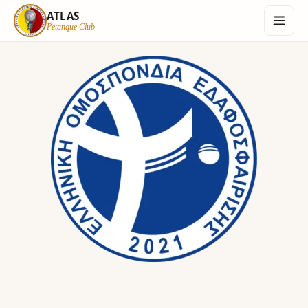
ATLAS
Petanque Club
ATLAS
Petanque Club
Αρχική
Informations
Ανασκόπηση Χρονιάς
Επικοινωνία
Login