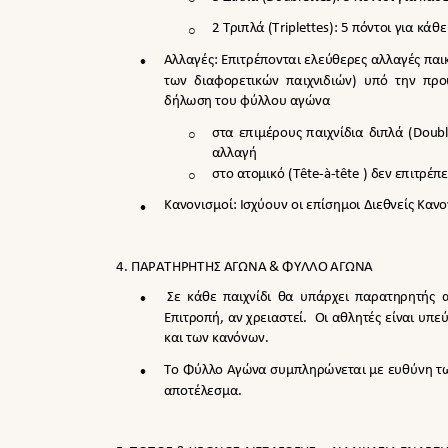
2 Τριπλά (
Triplettes
): 5 πόντοι για κάθ
o

Αλλαγές: Επιτρέπονται ελεύθερες αλλαγές πα
των διαφορετικών παιχνιδιών) υπό την πρ
δήλωση του φύλλου αγώνα
στα επιμέρους παιχνίδια διπλά (
Doubl
o
αλλαγή
στο ατομικό (
T
ê
te-
à
-t
ê
te
) δεν επιτρέπ
o

Κανονισμοί: Ισχύουν οι επίσημοι Διεθνείς Καν
4.
ΠΑΡΑΤΗΡΗΤΗΣ ΑΓΩΝΑ & ΦΥΛΛΟ ΑΓΩΝΑ

Σε κάθε παιχνίδι θα υπάρχει παρατηρητής
Επιτροπή, αν χρειαστεί.
Οι αθλητές είναι υπε
και των κανόνων.

Το Φύλλο Αγώνα συμπληρώνεται με ευθύνη τω
αποτέλεσμα.