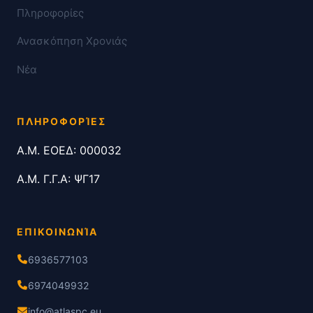
Πληροφορίες
Ανασκόπηση Χρονιάς
Νέα
ΠΛΗΡΟΦΟΡΊΕΣ
Α.Μ. ΕΟΕΔ: 000032
Α.Μ. Γ.Γ.Α: ΨΓ17
ΕΠΙΚΟΙΝΩΝΊΑ
6936577103
6974049932
info@atlaspc.eu