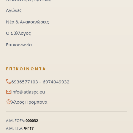
Αγώνες
Νέα & Ανακοινώσεις
Ο Σύλλογος
Επικοινωνία
ΕΠΙΚΟΙΝΩΝΊΑ
6936577103 – 6974049932
info@atlaspc.eu
Άλσος Προμπονά
Α.Μ. ΕΟΕΔ:
000032
Α.Μ. Γ.Γ.Α:
ΨΓ17