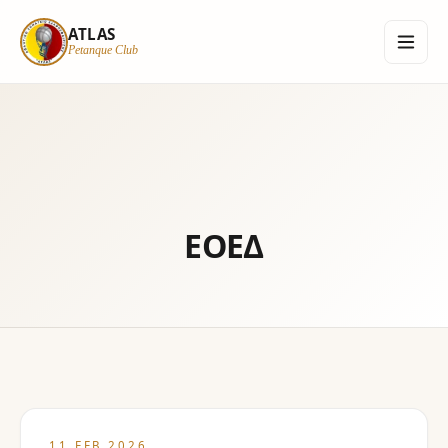
ATLAS
Petanque Club
ATLAS
Petanque Club
Αρχική
ΕΟΕΔ
Informations
Ανασκόπηση Χρονιάς
Επικοινωνία
Login
11 FEB 2026