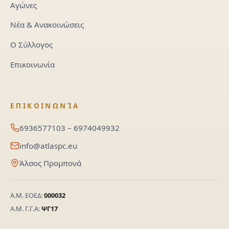
Αγώνες
Νέα & Ανακοινώσεις
Ο Σύλλογος
Επικοινωνία
ΕΠΙΚΟΙΝΩΝΊΑ
6936577103 – 6974049932
info@atlaspc.eu
Άλσος Προμπονά
Α.Μ. ΕΟΕΔ:
000032
Α.Μ. Γ.Γ.Α:
ΨΓ17