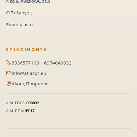
Νέα & Ανακοινώσεις
Ο Σύλλογος
Επικοινωνία
ΕΠΙΚΟΙΝΩΝΊΑ
6936577103 – 6974049932
info@atlaspc.eu
Άλσος Προμπονά
Α.Μ. ΕΟΕΔ:
000032
Α.Μ. Γ.Γ.Α:
ΨΓ17