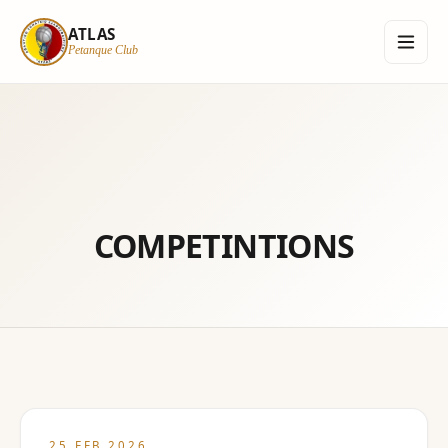
ATLAS
Petanque Club
ATLAS
Petanque Club
Αρχική
COMPETINTIONS
Informations
Ανασκόπηση Χρονιάς
Επικοινωνία
Login
25 FEB 2026