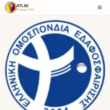
ATLAS
Petanque Club
ATLAS
Petanque Club
Αρχική
Informations
Ανασκόπηση Χρονιάς
Επικοινωνία
Login